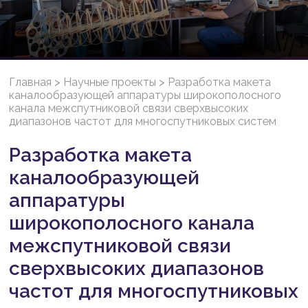
Главная
>
Научные проекты
>
Разработка макета
каналообразующей аппаратуры широкополосного
канала межспутниковой связи сверхвысоких
диапазонов частот для многоспутниковых систем
Разработка макета
каналообразующей
аппаратуры
широкополосного канала
межспутниковой связи
сверхвысоких диапазонов
частот для многоспутниковых