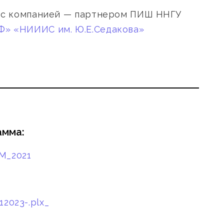
 с компанией — партнером ПИШ ННГУ
» «НИИИС им. Ю.Е.Седакова»
амма:
М_2021
023-.plx_