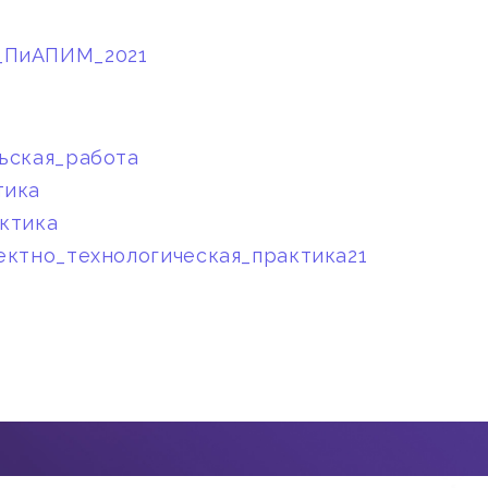
_ПиАПИМ_2021
ьская_работа
тика
ктика
ектно_технологическая_практика21