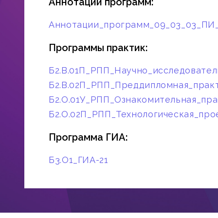
Аннотации программ:
Аннотации_программ_09_03_03_ПИ
Программы практик:
Б2.В.01П_РПП_Научно_исследовател
Б2.В.02П_РПП_Преддипломная_прак
Б2.О.01У_РПП_Ознакомительная_пра
Б2.О.02П_РПП_Технологическая_про
Программа ГИА:
Б3.О1_ГИА-21