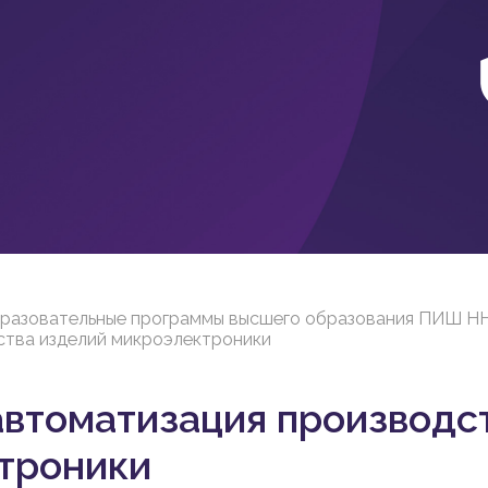
разовательные программы высшего образования ПИШ Н
ства изделий микроэлектроники
автоматизация производс
троники